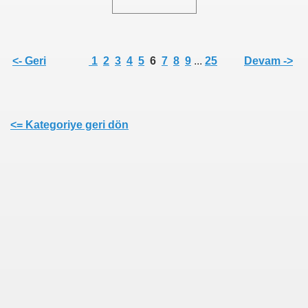
<- Geri
1
2
3
4
5
6
7
8
9
...
25
Devam ->
<= Kategoriye geri dön