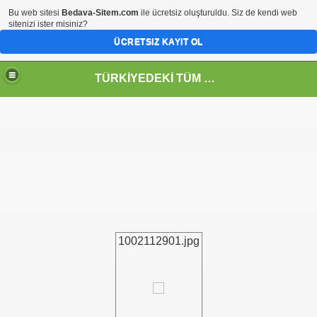
Bu web sitesi
Bedava-Sitem.com
ile ücretsiz oluşturuldu. Siz de kendi web
sitenizi ister misiniz?
ÜCRETSIZ KAYIT OL
TÜRKİYEDEKİ TÜM TOPKAYNAKLILARIN(BÖCÜKLÜ) BULUŞMA NOKTASI
1002112901.jpg