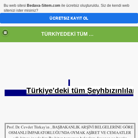
Bu web sitesi
Bedava-Sitem.com
ile ücretsiz oluşturuldu. Siz de kendi web
sitenizi ister misiniz?
ÜCRETSIZ KAYIT OL
TÜRKİYEDEKİ TÜM TOPKAYNAKLILARIN(BÖCÜKLÜ) BULUŞMA NOKTASI
Türkiye'deki tüm Şeyhbızınlıla
Prof. Dr. Cevdet Türkay'ın , BAŞBAKANLIK ARŞİVİ BELGELERİNE GÖRE
OSMANLI İMPARATORLUĞU'NDA OYMAK AŞİRET VE CEMAATLER