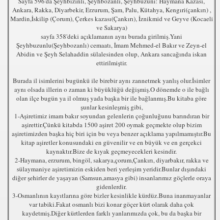
Sayfa 596'da Şeyhbizinli, Şeyhbozanlı, Şeyhbuzuni: Haymana Kazası,
Ankara, Rakka, Diyarbekir, Erzurum, Şam, Palu, Kütahya, Kengıri(çankırı) ,
Mardin,İskilip (Çorum), Çerkes kazası(Çankırı), İznikmid ve Geyve (Kocaeli
ve Sakarya)
sayfa 358'deki açıklamanın aynı burada girilmiş.Yani
Şeyhbuzunlu(Şeyhbozanlı) cemaatı, İmam Mehmed-el Bakır ve Zeyn-el
Abidin ve Şeyh Selahaddin sülalesinden olup, Ankara sancağında iskan
ettirilmiştir.
Burada il isimlerini bugünkü ile birebir aynı zannetmek yanlış olur.İsimler
aynı olsada illerin o zaman ki büyüklüğü değişmiş.O dönemde o ile bağlı
olan ilçe bugün ya il olmuş yada başka bir ile bağlanmış.Bu kitaba göre
şunlar kesinleşmiş gibi,
1-Aşiretimiz imam bakır soyundan gelenlerin çoğunluğunu barındıran bir
aşirettir.Çünkü kitabda 1500 aşiret 200 oymak geçmekte olup bizim
aşiretimizden başka hiç biri için bu veya benzer açıklama yapılmamıştır.Bu
kitap aşiretler konusundaki en güvenilir ve en büyük ve en gerçekci
kaynaktır.Bize de kıyak geçmeyecekleri kesindir.
2-Haymana, erzurum, bingöl, sakarya,çorum,Çankırı, diyarbakır, rakka ve
sülaymaniye aşiretimizin eskiden beri yerleşim yeridir.Bunlar dışındaki
diğer şehirler de yaşayan (Samsun,amasya gibi) insanlarımız göçlerle oraya
gidenlerdir.
3-Osmanlının kayıtlarına göre bizler kesinlikle kürdüz.Buna inanmayanlar
var tabiki.Fakat osmanlı bizi konar göçer kürt olarak daha çok
kaydetmiş.Diğer kürtlerden farklı yanlarımızda çok, bu da başka bir