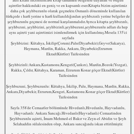
adlı kitanı inceledim.Bu kitap tamamen belgelere dayanan ve bugün
aşiretler hakkındaki en geniş ve en kapsamlı eser.Kitapta bizim aşiretimiz
daha çok şeyhbuzunlu olarak geçmekte.Osmanlı döneminde kullanılan
türkçede ı harfi yerine u harfi kullanıldığından şeyhbızınlı yerine belgeler de
şeyhbuzunlu geçmesi de normal karşılanmalıdır.Ayrıca kitapta şeyhbızınlı,
şeyhbızıni, şeyhbizini, şeyhbizinli,şeyhbuzuni,şeyhbuzunlu adları da hep
aynı aşireti yani aşiretimizi isimlendirmek için kullanılmış.Mesela 135'ci
sayfada
Şeyhbizini: Kütahya, İskilip(Çorum).Palu(Diyarbekir),Geyve(Sakarya),
Haymana, Mardin, Rakka, Ankara, Diyarbekir,Erzurum
Ekrad(Kürtler) Taifesinden
Şeyhbizinli:Ankara,Kastamonu,Kengıri(Çankırı), Mardin,Bozok(Yozgat),
Rakka, Çıldır, Kütahya, Karaman, Erzurum Konar göçer Ekrad(Kürtler)
Taifesinden
Şeyhbuzuni, Şeyhbuzunlu: Kütahya, İskilip, Palu, Haymana, Mardin, Rakka,
Ankara,Diyarbekir, Erzurum,Kengıri, Kastamonu.Konar göçer Ekrad(Kürtler)
Taifesinden
Sayfa 358'de Cemaatler bölümünde Hivedanlı,Hivedanlu, Hayvadanlu,
Hayvadanlı: Ankara Sancağı.Hivedanlı(Hayvadanlı) Cemaatinden
Şeyhbuzunlu aşireti, İmam Mehmed-el Bakır ve Zeyn-el Abidin ve Şeyh
Selahaddin sülalesinden olup, Ankara sancağında iskan ettirilmiştir.